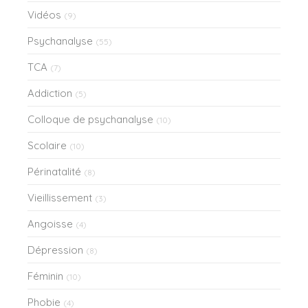
Vidéos
(9)
Psychanalyse
(55)
TCA
(7)
Addiction
(5)
Colloque de psychanalyse
(10)
Scolaire
(10)
Périnatalité
(8)
Vieillissement
(3)
Angoisse
(4)
Dépression
(8)
Féminin
(10)
Phobie
(4)