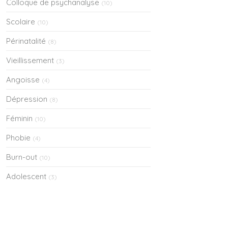
Colloque de psychanalyse
(10)
Scolaire
(10)
Périnatalité
(8)
Vieillissement
(3)
Angoisse
(4)
Dépression
(8)
Féminin
(10)
Phobie
(4)
Burn-out
(10)
Adolescent
(3)