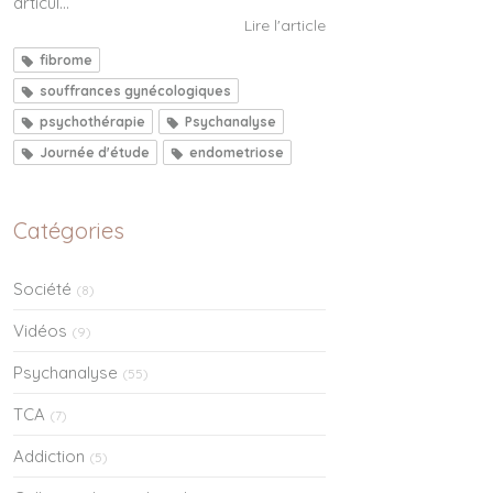
articul...
Lire l'article
fibrome
souffrances gynécologiques
psychothérapie
Psychanalyse
Journée d'étude
endometriose
Catégories
Société
(8)
Vidéos
(9)
Psychanalyse
(55)
TCA
(7)
Addiction
(5)