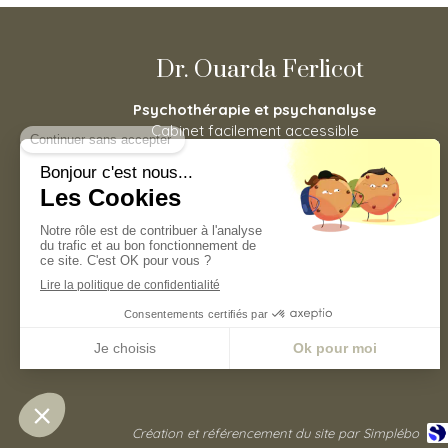
Dr. Ouarda Ferlicot
Psychothérapie et psychanalyse
Cabinet facilement accessible
depuis Asnières-sur-Seine,
Houilles, Carrières-sur-Seine, La
Garenne-Colombes, Bois-
Colombes, Nanterre, Colombes,
Bois-Colombes, Puteaux mais
aussi Levallois-Perret.
Prendre rendez vous
©2020 Ouarda Ferlicot - Psychothérapie
Création et référencement du site par Simplébo