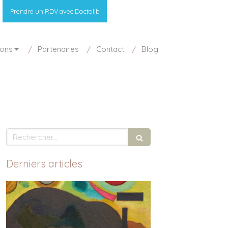
Prendre un RDV avec Doctolib
ions
Partenaires
Contact
Blog
Rechercher
Derniers articles