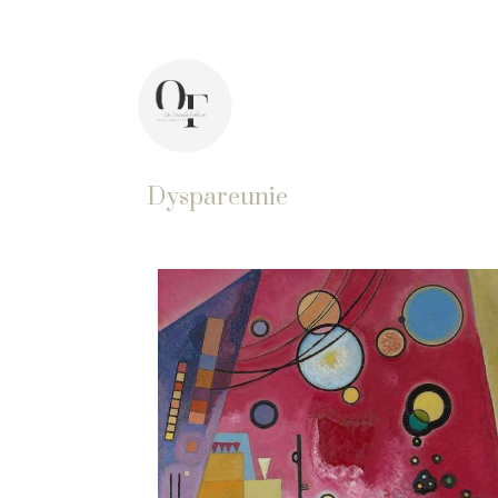
44 avenue Pasteur, 92400 Courbevoie
Di
Dyspareunie