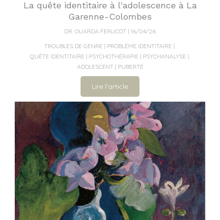
La quête identitaire à l'adolescence à La
Garenne-Colombes
DR. OUARDA FERLICOT
16/04/26
TROUBLES DE GENRE
PROBLÈME IDENTITAIRE
QUÊTE IDENTITAIRE
PSYCHOTHÉRAPIE
PSYCHANALYSE
ADOLESCENT
PUBERTÉ
Lire l'article