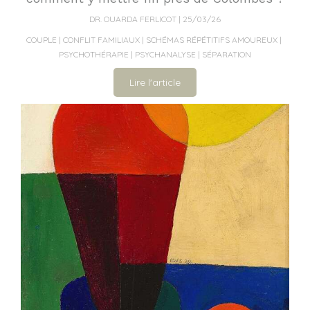
DR. OUARDA FERLICOT
25/03/26
COUPLE
CONFLIT FAMILIAUX
SCHÉMAS RÉPÉTITIFS AMOUREUX
PSYCHOTHÉRAPIE
PSYCHANALYSE
SÉPARATION
Lire l'article