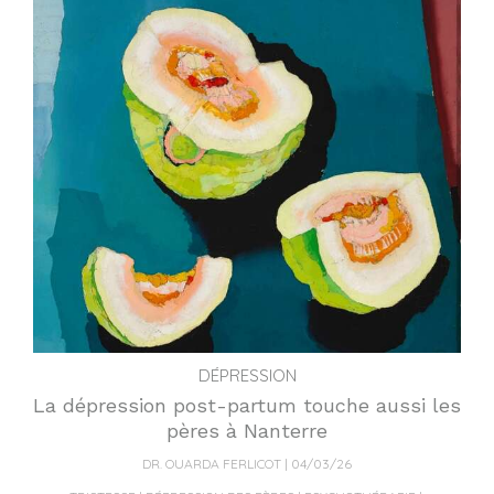
DÉPRESSION
La dépression post-partum touche aussi les
pères à Nanterre
DR. OUARDA FERLICOT
04/03/26