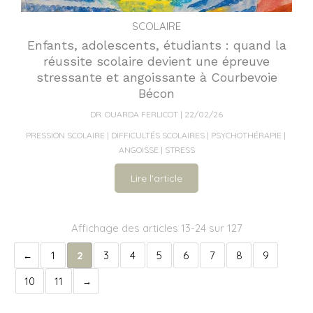
SCOLAIRE
Enfants, adolescents, étudiants : quand la
réussite scolaire devient une épreuve
stressante et angoissante à Courbevoie
Bécon
DR. OUARDA FERLICOT
22/02/26
PRESSION SCOLAIRE
DIFFICULTÉS SCOLAIRES
PSYCHOTHÉRAPIE
ANGOISSE
STRESS
Lire l'article
Affichage des articles 13-24 sur 127
1
2
3
4
5
6
7
8
9
10
11