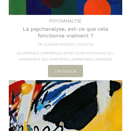
PSYCHANALYSE
La psychanalyse, est-ce que cela
fonctionne vraiment ?
DR. OUARDA FERLICOT
24/03/26
SOUFFRANCE CORPORELLE
EFFET D'UNE PSYCHANALYSE
APAISEMENT DES SYMPTÔMES
DÉPRESSION
ANGOISSE
Lire l'article