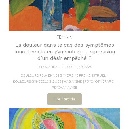
FÉMININ
La douleur dans le cas des symptômes
fonctionnels en gynécologie : expression
d’un désir empêché ?
DR. OUARDA FERLICOT
04/04/26
DOULEURS PELVIENNE
SYNDROME PRÉMENSTRUEL
DOULEURS GYNÉCOLOGIQUES
VAGINISME
PSYCHOTHÉRAPIE
PSYCHANALYSE
Lire l'article