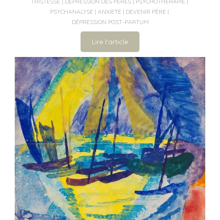
TRISTESSE
DÉPRESSION DES PÈRES
PSYCHOTHÉRAPIE
PSYCHANALYSE
ANXIETE
DEVENIR PÈRE
DÉPRESSION POST-PARTUM
Lire l'article