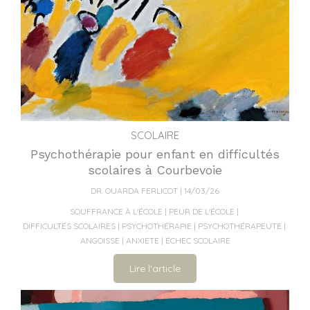
SCOLAIRE
Psychothérapie pour enfant en difficultés
scolaires à Courbevoie
DR. OUARDA FERLICOT
14/03/26
SOUFFRANCE À L'ÉCOLE
PEUR DE L'ÉCOLE
DIFFICULTÉS SCOLAIRES
PSYCHOTHÉRAPIE
PSYCHOTHÉRAPEUTE
ANGOISSE
ANXIETE
ÉCHEC SCOLAIRE
Lire l'article