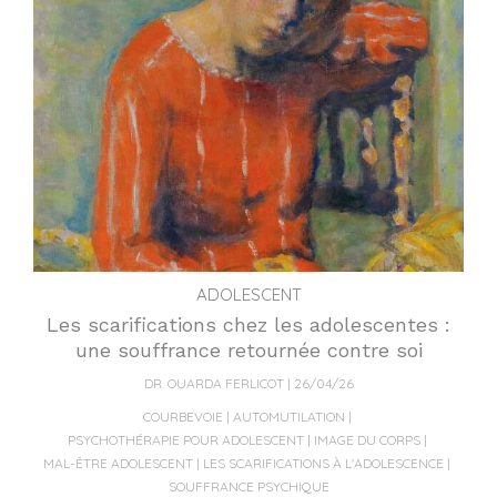
ADOLESCENT
Les scarifications chez les adolescentes :
une souffrance retournée contre soi
DR. OUARDA FERLICOT
26/04/26
COURBEVOIE
AUTOMUTILATION
PSYCHOTHÉRAPIE POUR ADOLESCENT
IMAGE DU CORPS
MAL-ÊTRE ADOLESCENT
LES SCARIFICATIONS À L'ADOLESCENCE
SOUFFRANCE PSYCHIQUE