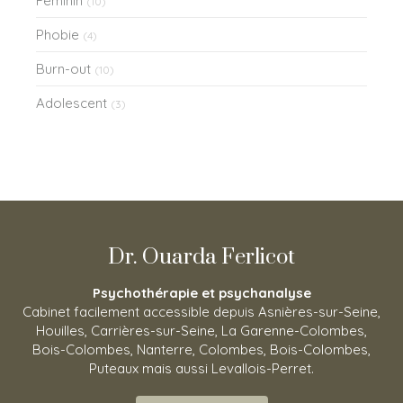
Féminin
(10)
Phobie
(4)
Burn-out
(10)
Adolescent
(3)
Dr. Ouarda Ferlicot
Psychothérapie et psychanalyse
Cabinet facilement accessible depuis Asnières-sur-Seine,
Houilles, Carrières-sur-Seine, La Garenne-Colombes,
Bois-Colombes, Nanterre, Colombes, Bois-Colombes,
Puteaux mais aussi Levallois-Perret.