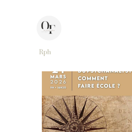
44 avenue Pasteur, 92400 Courbevoie
Di
Rph