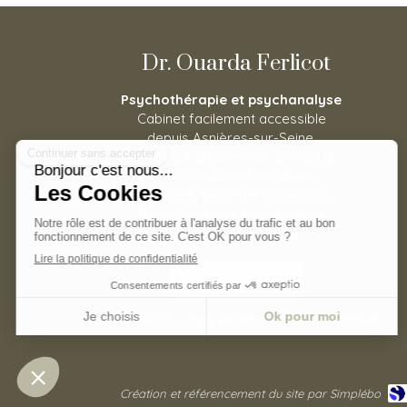
Dr. Ouarda Ferlicot
Psychothérapie et psychanalyse
Cabinet facilement accessible
depuis Asnières-sur-Seine,
Houilles, Carrières-sur-Seine, La
Garenne-Colombes, Bois-
Colombes, Nanterre, Colombes,
Bois-Colombes, Puteaux mais
aussi Levallois-Perret.
Prendre rendez vous
©2020 Ouarda Ferlicot - Psychothérapie
Création et référencement du site par Simplébo