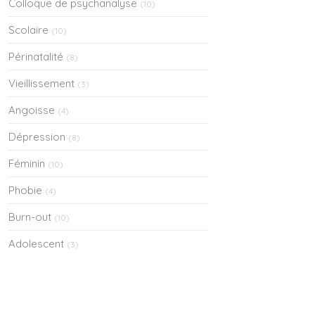
Colloque de psychanalyse
(10)
Scolaire
(10)
Périnatalité
(8)
Vieillissement
(3)
Angoisse
(4)
Dépression
(8)
Féminin
(10)
Phobie
(4)
Burn-out
(10)
Adolescent
(3)