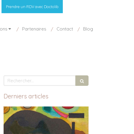
Prendre un RDV avec Doctolib
ions
Partenaires
Contact
Blog
Rechercher
Derniers articles