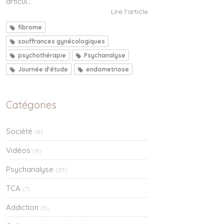
articul...
Lire l'article
fibrome
souffrances gynécologiques
psychothérapie
Psychanalyse
Journée d'étude
endometriose
Catégories
Société
(8)
Vidéos
(9)
Psychanalyse
(55)
TCA
(7)
Addiction
(5)