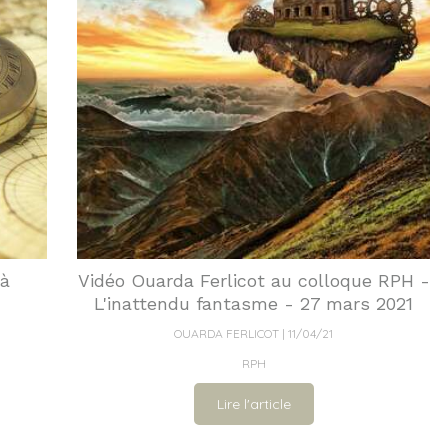
 à
Vidéo Ouarda Ferlicot au colloque RPH -
L'inattendu fantasme - 27 mars 2021
OUARDA FERLICOT
11/04/21
RPH
Lire l'article