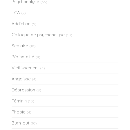
Psychanalyse
(55)
TCA
(7)
Addiction
(5)
Colloque de psychanalyse
(10)
Scolaire
(10)
Périnatalité
(8)
Vieillissement
(3)
Angoisse
(4)
Dépression
(8)
Féminin
(10)
Phobie
(4)
Burn-out
(10)