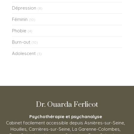
Dépression
(8)
Féminin
(10)
Phobie
(4)
Burn-out
(10)
Adolescent
(3)
Dr. Ouarda Ferlicot
Psychothérapie et psychanalyse
Cabinet facilement accessible depuis Asnières-sur-Seine,
Houilles, Carrières-sur-Seine, La Garenne-Colombes,