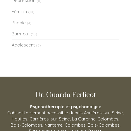
Dépression
(8)
Féminin
(10)
Phobie
(4)
Burn-out
(10)
Adolescent
(3)
Dr. Ouarda Ferlicot
Psychothérapie et psychanalyse
Cabinet facilement accessible depuis Asnières-sur-Seine,
Houilles, Carrières-sur-Seine, La Garenne-Colombes,
Bois-Colombes, Nanterre, Colombes, Bois-Colombes,