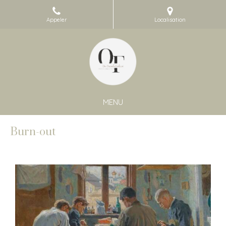
Appeler
Localisation
MENU
Burn-out