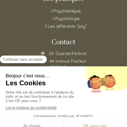
Psychanalyse
Psychologie
Les différents "psy"
Contact
Dr. Ouarda Ferlicot
44 avenue Pasteur
92400
Courbevoie
0185152773
Du
Lundi
au
Vendredi
de
8h30
à
20h
©2020 Ouarda Ferlicot - Psychothérapie
Plan du site
Mentions légales
Prendre rendez-vous en ligne