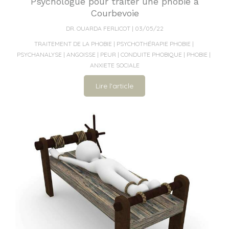
Psychologue pour traiter une phobie à
Courbevoie
DR. OUARDA FERLICOT
03/05/22
TRAITEMENT DE LA PHOBIE
PSYCHOTHÉRAPIE PHOBIE
PSYCHANALYSE
ANGOISSE
PEUR
CONDUITE PHOBIQUE
PHOBIE
ANXIETE SOCIALE
Lire l'article