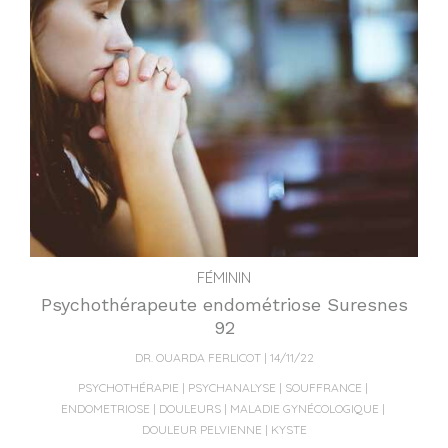
FÉMININ
Psychothérapeute endométriose Suresnes
92
DR. OUARDA FERLICOT
14/11/22
PSYCHOTHÉRAPIE
PSYCHANALYSE
SOUFFRANCE
ENDOMETRIOSE
DOULEURS
MALADIE GYNÉCOLOGIQUE
DOULEUR PELVIENNE
KYSTE