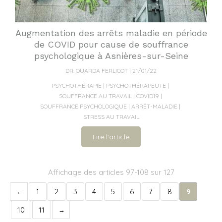
Augmentation des arrêts maladie en période
de COVID pour cause de souffrance
psychologique à Asnières-sur-Seine
DR. OUARDA FERLICOT
21/01/22
PSYCHOTHÉRAPIE
PSYCHOTHÉRAPEUTE
SOUFFRANCE AU TRAVAIL
COVID19
SOUFFRANCE PSYCHOLOGIQUE
ARRÊT-MALADIE
STRESS AU TRAVAIL
Lire l'article
Affichage des articles 97-108 sur 127
1
2
3
4
5
6
7
8
9
10
11