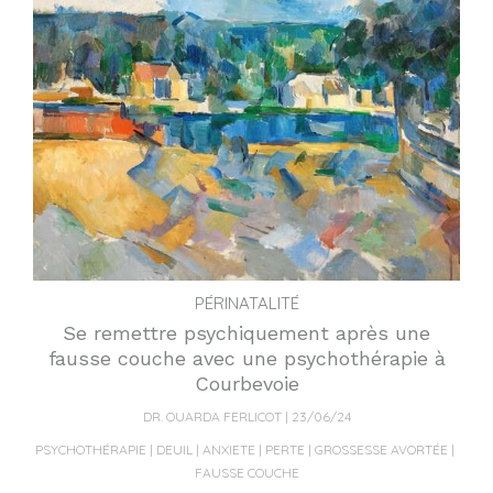
PÉRINATALITÉ
Se remettre psychiquement après une
fausse couche avec une psychothérapie à
Courbevoie
DR. OUARDA FERLICOT
23/06/24
PSYCHOTHÉRAPIE
DEUIL
ANXIETE
PERTE
GROSSESSE AVORTÉE
FAUSSE COUCHE