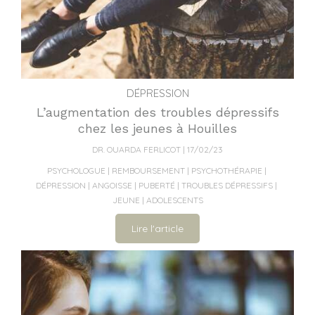
DÉPRESSION
L’augmentation des troubles dépressifs
chez les jeunes à Houilles
DR. OUARDA FERLICOT
17/02/23
PSYCHOLOGUE
REMBOURSEMENT
PSYCHOTHÉRAPIE
DÉPRESSION
ANGOISSE
PUBERTÉ
TROUBLES DÉPRESSIFS
JEUNE
ADOLESCENTS
Lire l'article