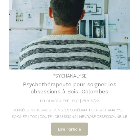
PSYCHANALYSE
Psychothérapeute pour soigner les
obsessions à Bois-Colombes
DR. OUARDA FERLICOT
25/03/22
PENSÉES INTRUSIVES
PENSÉES OBSÉDANTES
PSYCHANALYSE
SOIGNER
TOC
DOUTE
OBSESSIONS
NÉVROSE OBSESSIONNELLE
Lire l'article