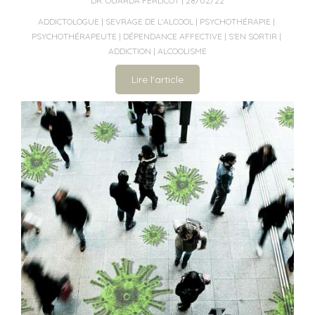
DR. OUARDA FERLICOT
28/02/22
ADDICTOLOGUE
SEVRAGE DE L'ALCOOL
PSYCHOTHÉRAPIE
PSYCHOTHÉRAPEUTE
DÉPENDANCE AFFECTIVE
S'EN SORTIR
ADDICTION
ALCOOLISME
Lire l'article