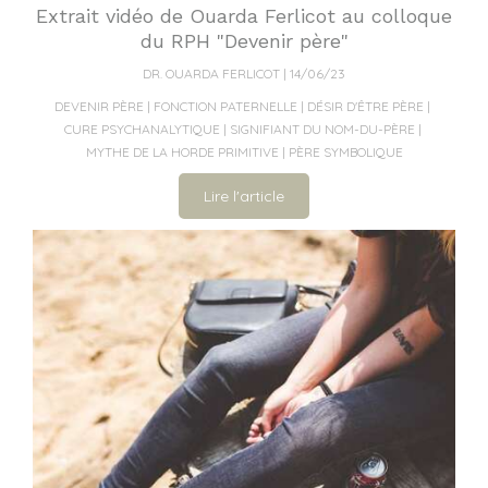
Extrait vidéo de Ouarda Ferlicot au colloque
du RPH "Devenir père"
DR. OUARDA FERLICOT
14/06/23
DEVENIR PÈRE
FONCTION PATERNELLE
DÉSIR D'ÊTRE PÈRE
CURE PSYCHANALYTIQUE
SIGNIFIANT DU NOM-DU-PÈRE
MYTHE DE LA HORDE PRIMITIVE
PÈRE SYMBOLIQUE
Lire l'article