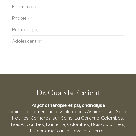
Féminin
(10)
Phobie
(4)
Burn-out
(10)
Adolescent
(3)
Dr. Ouarda Ferlicot
Psychothérapie et psychanalyse
Cabinet facilement accessible depuis Asnières-sur-Seine,
Houilles, Carrières-sur-Seine, La Garenne-Colombes,
Bois-Colombes, Nanterre, Colombes, Bois-Colombes,
Puteaux mais aussi Levallois-Perret.