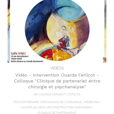
VIDÉOS
Vidéo - Intervention Ouarda Ferlicot -
Colloque "Clinique de partenariat entre
chirurgie et psychanalyse"
DR. OUARDA FERLICOT
13/10/23
PSYCHOTHÉRAPIE
PSYCHANALYSE
CHIRURGIE
MÉDECINE
CANCER DU SEIN
RECONSTRUCTION MAMMAIRE
CLINIQUE DE PARTENARIAT