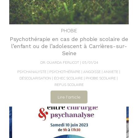
PHOBIE
Psychothérapie en cas de phobie scolaire de
l’enfant ou de l’adolescent à Carrières-sur-
Seine
DR. OUARDA FERLICOT
05/01/24
PSYCHANALYSTE
PSYCHOTHÉRAPIE
ANGOISSE
ANXIETE
DÉSCOLARISATION
ÉCHEC SCOLAIRE
PHOBIE SCOLAIRE
REFUS SCOLAIRE
Lire l'article