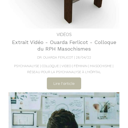
VIDÉOS
Extrait Vidéo - Ouarda Ferlicot - Colloque
du RPH Masochismes
DR. OUARDA FERLICOT
28/04/22
PSYCHANALYSE
COLLOQUE
VIDEO
FÉMININ
MASOCHISME
RÉSEAU POUR LA PSYCHANALYSE À L'HÔPITAL
Lire l'article