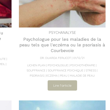
du
PSYCHANALYSE
e
Psychologue pour les maladies de la
peau tels que l'eczéma ou le psoriasis à
Courbevoie
DR. OUARDA FERLICOT
01/12/21
UTE
EIL
LICHEN PLAN
PSYCHOLOGUE
PSYCHOTHÉRAPIE
SOUFFRANCE
SOUFFRANCE PSYCHIQUE
STRESS
PSORIASIS
ECZEMA
PEAU
MALADIE DE PEAU
Lire l'article