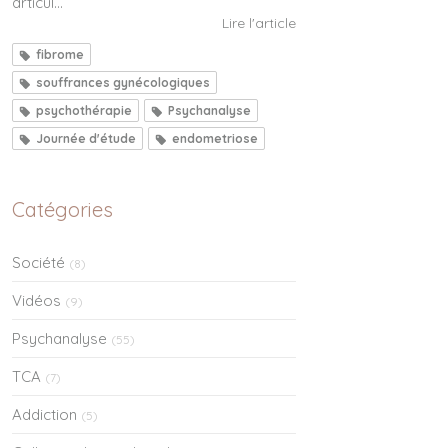
articul...
Lire l'article
fibrome
souffrances gynécologiques
psychothérapie
Psychanalyse
Journée d'étude
endometriose
Catégories
Société
(8)
Vidéos
(9)
Psychanalyse
(55)
TCA
(7)
Addiction
(5)