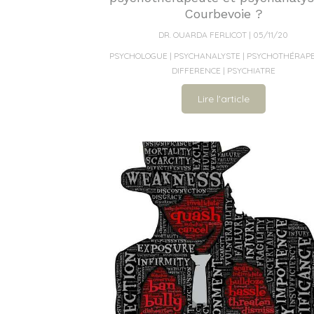
Courbevoie ?
DR. OUARDA FERLICOT
05/11/20
PSYCHOLOGUE
PSYCHANALYSTE
PSYCHOTHÉRAP
DIFFERENCE
PSYCHIATRE
Lire l'article