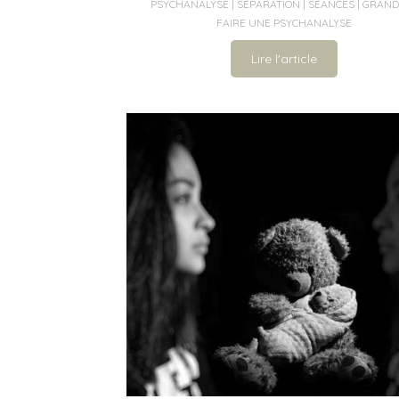
PSYCHANALYSE
SÉPARATION
SÉANCES
GRAND
FAIRE UNE PSYCHANALYSE
Lire l'article