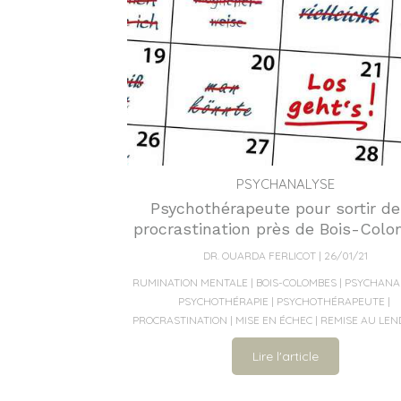
PSYCHANALYSE
Psychothérapeute pour sortir de
procrastination près de Bois-Col
DR. OUARDA FERLICOT
26/01/21
RUMINATION MENTALE
BOIS-COLOMBES
PSYCHANA
PSYCHOTHÉRAPIE
PSYCHOTHÉRAPEUTE
PROCRASTINATION
MISE EN ÉCHEC
REMISE AU LEN
Lire l'article