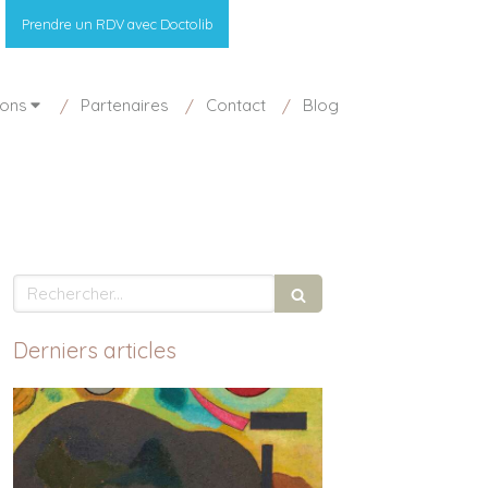
Prendre un RDV avec Doctolib
ions
Partenaires
Contact
Blog
Rechercher
Derniers articles