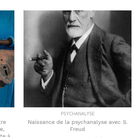
PSYCHANALYSE
tre
Naissance de la psychanalyse avec S.
e,
Freud
te à