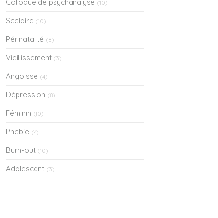
Colloque de psychanalyse
(10)
Scolaire
(10)
Périnatalité
(8)
Vieillissement
(3)
Angoisse
(4)
Dépression
(8)
Féminin
(10)
Phobie
(4)
Burn-out
(10)
Adolescent
(3)