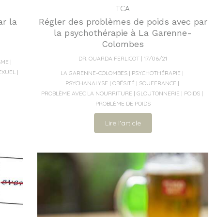
TCA
r la
Régler des problèmes de poids avec par
la psychothérapie à La Garenne-
Colombes
DR. OUARDA FERLICOT
17/06/21
SME
EXUEL
LA GARENNE-COLOMBES
PSYCHOTHÉRAPIE
PSYCHANALYSE
OBÉSITÉ
SOUFFRANCE
PROBLÈME AVEC LA NOURRITURE
GLOUTONNERIE
POIDS
PROBLÈME DE POIDS
Lire l'article