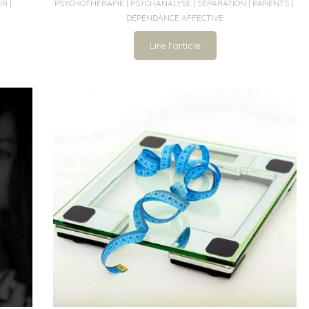
IR
PSYCHOTHÉRAPIE
PSYCHANALYSE
SÉPARATION
PARENTS
DÉPENDANCE AFFECTIVE
Lire l'article