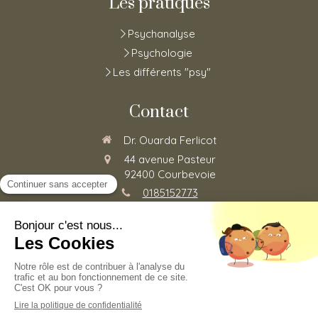
Les pratiques
Psychanalyse
Psychologie
Les différents "psy"
Contact
Dr. Ouarda Ferlicot
44 avenue Pasteur
92400
Courbevoie
0185152773
Du
Lundi
au
Vendredi
de
8h30
à
20h
©2020 Ouarda Ferlicot - Psychothérapie
Plan du site
Mentions légales