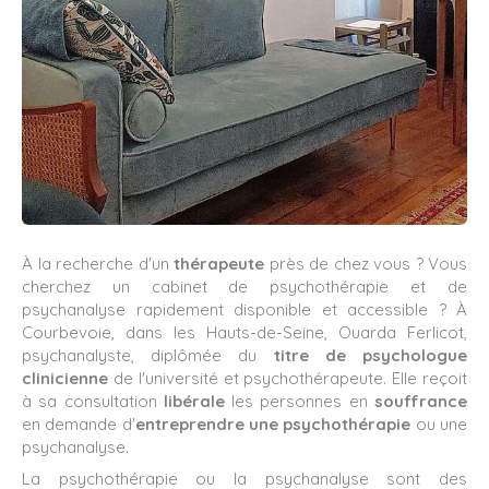
À la recherche d'un
thérapeute
près de chez vous ? Vous
cherchez un cabinet de psychothérapie et de
psychanalyse rapidement disponible et accessible ? À
Courbevoie, dans les Hauts-de-Seine, Ouarda Ferlicot,
psychanalyste, diplômée du
titre de psychologue
clinicienne
de l'université et psychothérapeute. Elle reçoit
à sa consultation
libérale
les personnes en
souffrance
en demande d'
entreprendre une psychothérapie
ou une
psychanalyse.
La psychothérapie ou la psychanalyse sont des