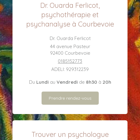
Dr. Ouarda Ferlicot,
psychothérapie et
psychanalyse à Courbevoie
Dr. Ouarda Ferlicot
44 avenue Pasteur
92400
Courbevoie
0185152773
ADELI: 929312239
Du
Lundi
au
Vendredi
de
8h30
à
20h
Prendre rendez-vous
Trouver un psychologue