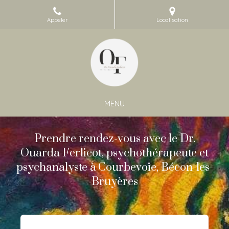
Appeler
Localisation
MENU
Prendre rendez-vous avec le Dr.
Ouarda Ferlicot, psychothérapeute et
psychanalyste à Courbevoie, Bécon-les-
Bruyères