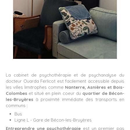
La cabinet de psychothérapie et de psychanalyse du
docteur Ouarda Ferlicot est facilement accessible depuis
les villes limitrophes comme
Nanterre
,
Asnières et Bois-
Colombes
et situé en plein coeur du
quartier de Bécon-
les-Bruyères
à proximité immédiate des transports en
communs :
Bus
Ligne L - Gare de Bécon-les-Bruyères
Entreprendre une psychothérapie
est un premier pas