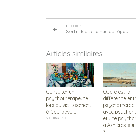
Précédent
Sortir des schémas de répétition grâce à la psychanalyse à Courbevoie ?
Articles similaires
Consulter un
Quelle est la
psychothérapeute
différence ent
lors du vieillissement
psychothérapi
à Courbevoie
avec psychana
Vieillissement
et une psycha
à Asnières-sur
?