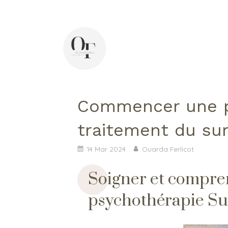
44 avenue Pasteur, 92400 Courbevoie
Di
Commencer une p
traitement du su
14 Mar 2024
Ouarda Ferlicot
Soigner et compre
psychothérapie Su