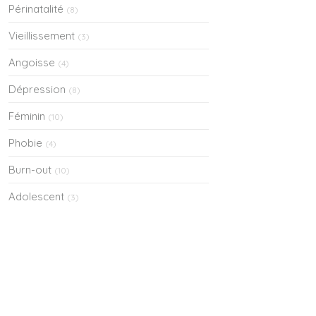
Périnatalité
(8)
Vieillissement
(3)
Angoisse
(4)
Dépression
(8)
Féminin
(10)
Phobie
(4)
Burn-out
(10)
Adolescent
(3)