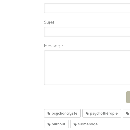
Sujet
Message
psychanalyste
psychothérapie
burnout
surmenage