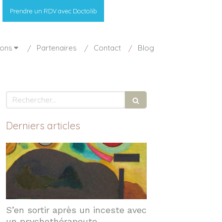
Prendre un RDV avec Doctolib
ions
Partenaires
Contact
Blog
Rechercher
Derniers articles
S’en sortir après un inceste avec
un psychothérapeute