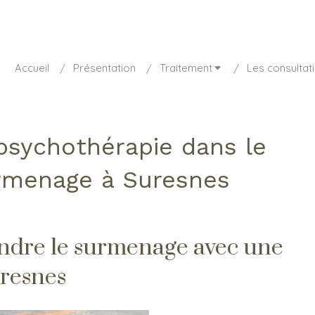
sponible aujourd'hui de 8h30 à 20h
01 85 15 27 73
Accueil
Présentation
Traitement
Les consultat
sychothérapie dans le
rmenage à Suresnes
ndre le surmenage avec une
resnes