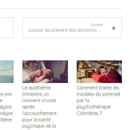
Suivant
La peur de prendre des décisions ou décidophobie Bois-Colombes
Le quatrième
Comment traiter les
re une
trimestre, un
troubles du sommeil
e
moment crucial
par la
lyste
après
psychothérapie
nalyse
l’accouchement
Colombes ?
-Seine
pour la santé
psychique de la