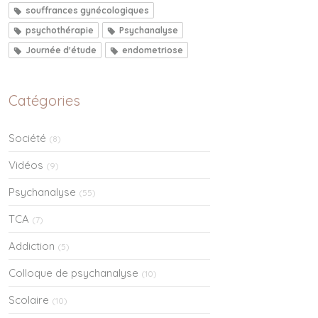
souffrances gynécologiques
psychothérapie
Psychanalyse
Journée d'étude
endometriose
Catégories
Société
(8)
Vidéos
(9)
Psychanalyse
(55)
TCA
(7)
Addiction
(5)
Colloque de psychanalyse
(10)
Scolaire
(10)