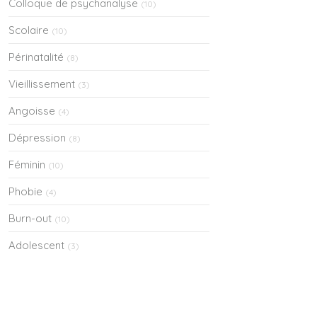
Colloque de psychanalyse
(10)
Scolaire
(10)
Périnatalité
(8)
Vieillissement
(3)
Angoisse
(4)
Dépression
(8)
Féminin
(10)
Phobie
(4)
Burn-out
(10)
Adolescent
(3)