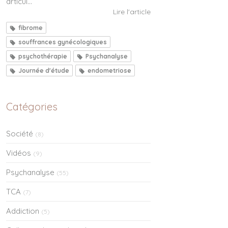
articul...
Lire l'article
fibrome
souffrances gynécologiques
psychothérapie
Psychanalyse
Journée d'étude
endometriose
Catégories
Société
(8)
Vidéos
(9)
Psychanalyse
(55)
TCA
(7)
Addiction
(5)