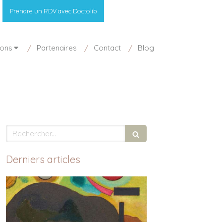
Prendre un RDV avec Doctolib
ions
Partenaires
Contact
Blog
Rechercher
Derniers articles