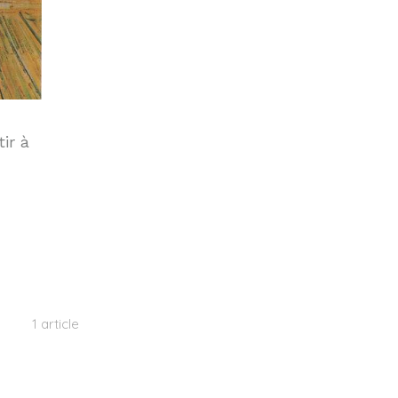
ir à
1 article