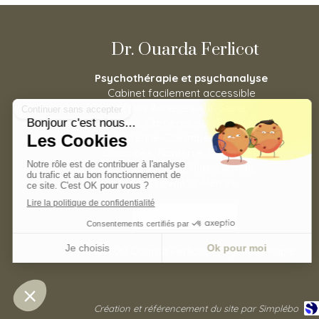
Dr. Ouarda Ferlicot
Psychothérapie et psychanalyse
Cabinet facilement accessible
depuis Asnières-sur-Seine,
Houilles, Carrières-sur-Seine, La
Garenne-Colombes, Bois-
Colombes, Nanterre, Colombes,
Bois-Colombes, Puteaux mais
aussi Levallois-Perret.
Prendre rendez vous
©2020 Ouarda Ferlicot - Psychothérapie
Création et référencement du site par Simplébo