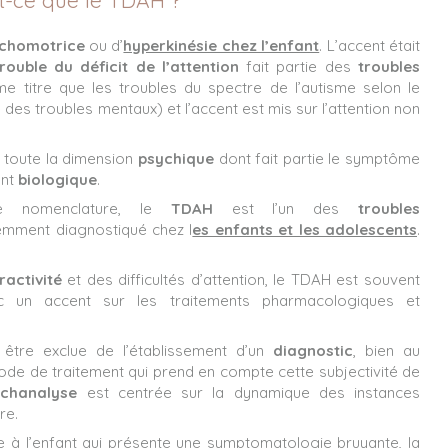
sychomotrice
ou d’
hyperkinésie chez l’enfant
. L’accent était
trouble du déficit de l’attention
fait partie des
troubles
 titre que les troubles du spectre de l’autisme selon le
des troubles mentaux) et l’accent est mis sur l’attention non
i toute la dimension
psychique
dont fait partie le symptôme
ent
biologique
.
tte nomenclature, le
TDAH
est l’un des
troubles
emment diagnostiqué chez l
es enfants et les adolescents
.
activité
et des difficultés d’attention, le TDAH est souvent
c un accent sur les traitements pharmacologiques et
être exclue de l’établissement d’un
diagnostic
, bien au
ode de traitement qui prend en compte cette subjectivité de
chanalyse
est centrée sur la dynamique des instances
re.
e à l’enfant qui présente une symptomatologie bruyante, la