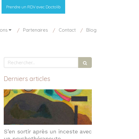
Prendre un RDV avec Doctolib
ions
Partenaires
Contact
Blog
Rechercher
Derniers articles
S’en sortir après un inceste avec
un psychothérapeute