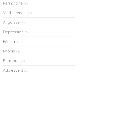
Périnatalité
(8)
Vieillissement
(3)
Angoisse
(4)
Dépression
(8)
Féminin
(10)
Phobie
(4)
Burn-out
(10)
Adolescent
(3)