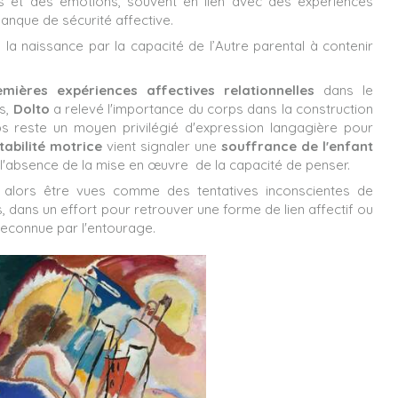
es et des émotions, souvent en lien avec des expériences
anque de sécurité affective.
 la naissance par la capacité de l’Autre parental à contenir
emières expériences affectives relationnelles
dans le
is,
Dolto
a relevé l'importance du corps dans la construction
ps reste un moyen privilégié d'expression langagière pour
tabilité motrice
vient signaler une
souffrance de l'enfant
r l'absence de la mise en œuvre de la capacité de penser.
alors être vues comme des tentatives inconscientes de
s, dans un effort pour retrouver une forme de lien affectif ou
reconnue par l'entourage.