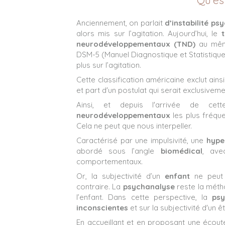
Anciennement, on parlait
d’instabilité p
alors mis sur l’agitation. Aujourd’hui, le
neurodéveloppementaux (TND)
au même
DSM-5 (Manuel Diagnostique et Statistique 
plus sur l’agitation.
Cette classification américaine exclut ains
et part d'un postulat qui serait exclusivem
Ainsi, et depuis l'arrivée de ce
neurodéveloppementaux
les plus fréqu
Cela ne peut que nous interpeller.
Caractérisé par une impulsivité, une
hyper
abordé sous l’angle
biomédical
, ave
comportementaux.
Or, la subjectivité d’un
enfant
ne peut 
contraire. La
psychanalyse
reste la méth
l’enfant. Dans cette perspective, la
psy
inconscientes
et sur la subjectivité d'un êt
En accueillant et en proposant une écout