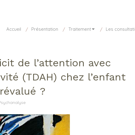
sponible aujourd'hui de 8h30 à 20h
01 85 15 27 73
Accueil
Présentation
Traitement
Les consultat
cit de l’attention avec
vité (TDAH) chez l’enfant
urévalué ?
Psychanalyse