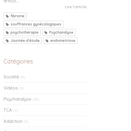
articul...
Lire l'article
fibrome
souffrances gynécologiques
psychothérapie
Psychanalyse
Journée d'étude
endometriose
Catégories
Société
(8)
Vidéos
(9)
Psychanalyse
(55)
TCA
(7)
Addiction
(5)