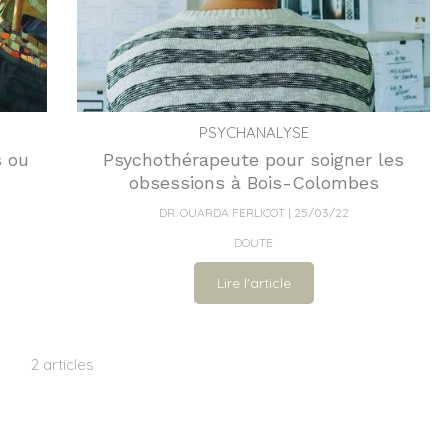
PSYCHANALYSE
s ou
Psychothérapeute pour soigner les
obsessions à Bois-Colombes
DR. OUARDA FERLICOT
25/03/22
DOUTE
Lire l'article
2 articles