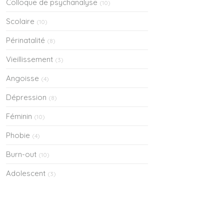
Colloque de psychanalyse
(10)
Scolaire
(10)
Périnatalité
(8)
Vieillissement
(3)
Angoisse
(4)
Dépression
(8)
Féminin
(10)
Phobie
(4)
Burn-out
(10)
Adolescent
(3)