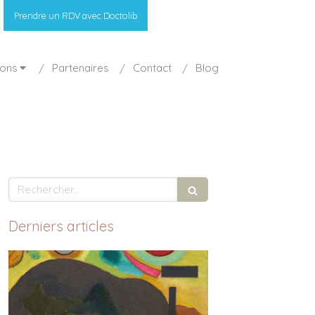
Prendre un RDV avec Doctolib
ions
Partenaires
Contact
Blog
Rechercher
Derniers articles