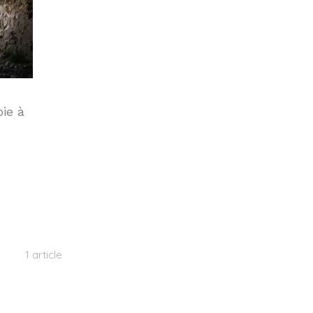
ie à
1 article