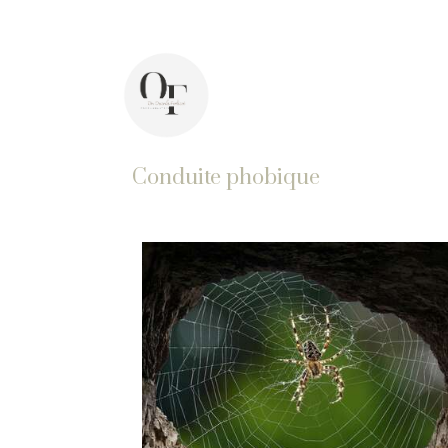
44 avenue Pasteur, 92400 Courbevoie
Di
Conduite phobique