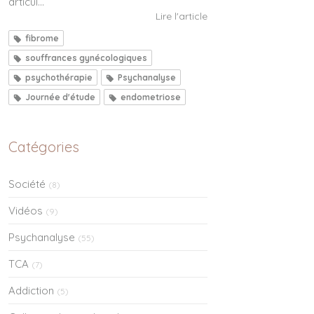
articul...
Lire l'article
fibrome
souffrances gynécologiques
psychothérapie
Psychanalyse
Journée d'étude
endometriose
Catégories
Société
(8)
Vidéos
(9)
Psychanalyse
(55)
TCA
(7)
Addiction
(5)