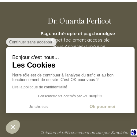
Dr. Ouarda Ferlicot
Psychothérapie et psychanalyse
Cabinet facilement accessible
depuis Asnières-sur-Seine,
Houilles, Carrières-sur-Seine, La
Garenne-Colombes, Bois-
Colombes, Nanterre, Colombes,
Bois-Colombes, Puteaux mais
aussi Levallois-Perret.
Prendre rendez vous
©2020 Ouarda Ferlicot - Psychothérapie
Création et référencement du site par Simplébo