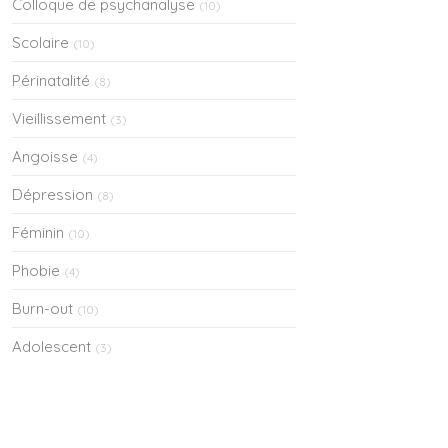
Colloque de psychanalyse
(10)
Scolaire
(10)
Périnatalité
(8)
Vieillissement
(3)
Angoisse
(4)
Dépression
(8)
Féminin
(10)
Phobie
(4)
Burn-out
(10)
Adolescent
(3)