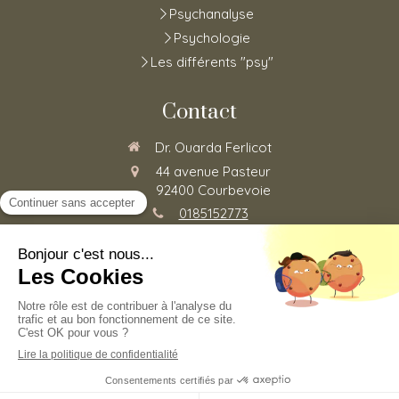
Psychanalyse
Psychologie
Les différents "psy"
Contact
Dr. Ouarda Ferlicot
44 avenue Pasteur
92400
Courbevoie
0185152773
Du
Lundi
au
Vendredi
de
8h30
à
20h
©2020 Ouarda Ferlicot - Psychothérapie
Plan du site
Mentions légales