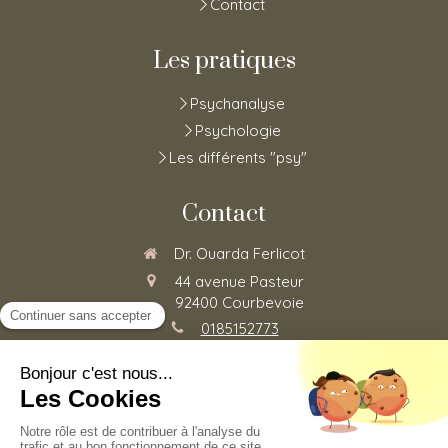
Contact
Les pratiques
Psychanalyse
Psychologie
Les différents "psy"
Contact
Dr. Ouarda Ferlicot
44 avenue Pasteur
92400
Courbevoie
0185152773
Du
Lundi
au
Vendredi
de
8h30
à
20h
©2020 Ouarda Ferlicot - Psychothérapie