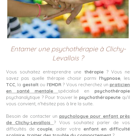
Entamer une psychothérapie à Clichy-
Levallois ?
Vous souhaitez entreprendre une
thérapie
? Vous ne
savez pas quelle thérapie choisir parmi
l'hypnose
, les
TCC
, la
gestalt
ou
l'EMDR
? Vous recherchez un
praticien
en santé mentale
spécialisé en
psychothérapie
psychanalytique ? Pour trouver le
psychothérapeute
qu'il
vous convient, n'hésitez pas à lire la suite.
Besoin de contacter un
psychologue pour enfant près
de Clichy-Levallois
? Vous souhaitez parler de vos
difficultés de
couple
, aider votre
enfant en difficulté
scolaire, traiter des trouble du comportement
?