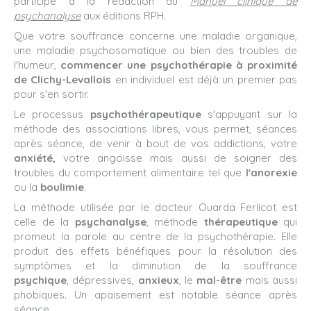
participé à la rédaction du
Manuel clinique de
psychanalyse
aux éditions RPH.
Que votre souffrance concerne une maladie organique,
une maladie psychosomatique ou bien des troubles de
l'humeur,
commencer une psychothérapie à proximité
de Clichy-Levallois
en individuel est déjà un premier pas
pour s'en sortir.
Le processus
psychothérapeutique
s'appuyant sur la
méthode des associations libres, vous permet, séances
après séance, de venir à bout de vos addictions, votre
anxiété,
votre angoisse mais aussi de soigner des
troubles du comportement alimentaire tel que
l'anorexie
ou la
boulimie
.
La méthode utilisée par le docteur Ouarda Ferlicot est
celle de la
psychanalyse
, méthode
thérapeutique
qui
promeut la parole au centre de la psychothérapie. Elle
produit des effets bénéfiques pour la résolution des
symptômes et la diminution de la souffrance
psychique
, dépressives,
anxieux
, le
mal-être
mais aussi
phobiques. Un apaisement est notable séance après
séance.