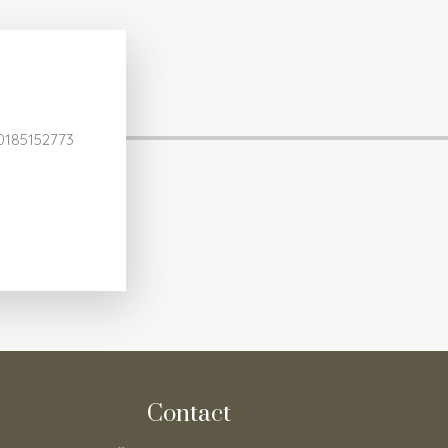
0185152773
Contact