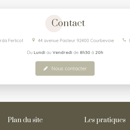
Contact
rda Ferlicot
44 avenue Pasteur
92400
Courbevoie
Du
Lundi
au
Vendredi
de
8h30
à
20h
Nous contacter
Plan du site
Les pratiques