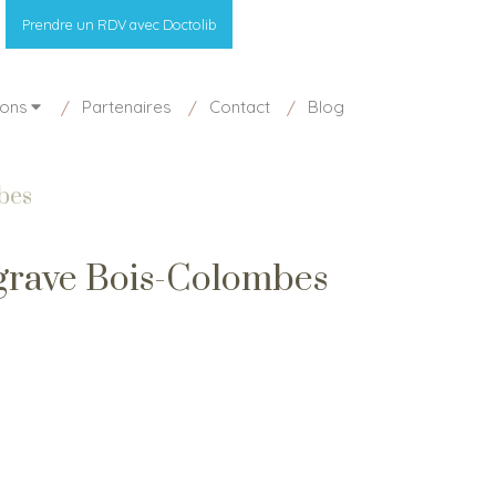
Prendre un RDV avec Doctolib
ions
Partenaires
Contact
Blog
bes
 grave Bois-Colombes