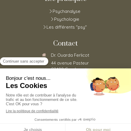
Psychanalyse
Psychologie
Les différents "psy"
Contact
Dr. Ouarda Ferlicot
44 avenue Pasteur
92400
Courbevoie
0185152773
Du
Lundi
au
Vendredi
de
8h30
à
20h
©2020 Ouarda Ferlicot - Psychothérapie
Plan du site
Mentions légales
Prendre rendez-vous en ligne