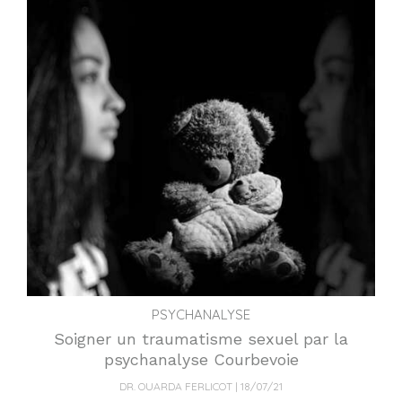
PSYCHANALYSE
Soigner un traumatisme sexuel par la
psychanalyse Courbevoie
DR. OUARDA FERLICOT
18/07/21