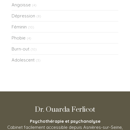
Angoisse
(4)
Dépression
(8)
Féminin
(10)
Phobie
(4)
Burn-out
(10)
Adolescent
(3)
Dr. Ouarda Ferlicot
Psychothérapie et psychanalyse
Cabinet facilement accessible depuis Asnières-sur-Seine,