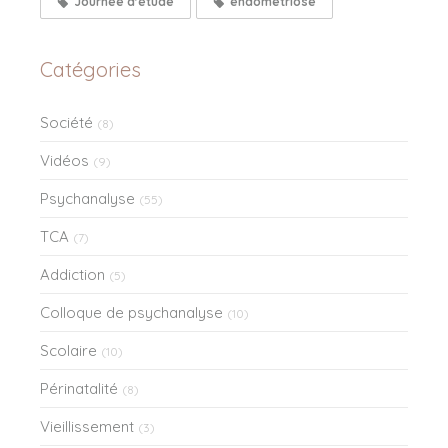
Journée d'étude
endometriose
Catégories
Société
(8)
Vidéos
(9)
Psychanalyse
(55)
TCA
(7)
Addiction
(5)
Colloque de psychanalyse
(10)
Scolaire
(10)
Périnatalité
(8)
Vieillissement
(3)