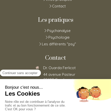
Contact
Les pratiques
Psychanalyse
Psychologie
Les différents "psy"
Contact
Dr. Ouarda Ferlicot
44 avenue Pasteur
92400
Courbevoie
0185152773
Du
Lundi
au
Vendredi
de
8h30
à
20h
©2020 Ouarda Ferlicot - Psychothérapie