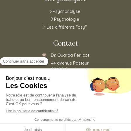
Psychanalyse
Psychologie
Les différents "psy"
Contact
Dr. Ouarda Ferlicot
44 avenue Pasteur
92400
Courbevoie
0185152773
Du
Lundi
au
Vendredi
de
8h30
à
20h
©2020 Ouarda Ferlicot - Psychothérapie
Plan du site
Mentions légales
Prendre rendez-vous en ligne