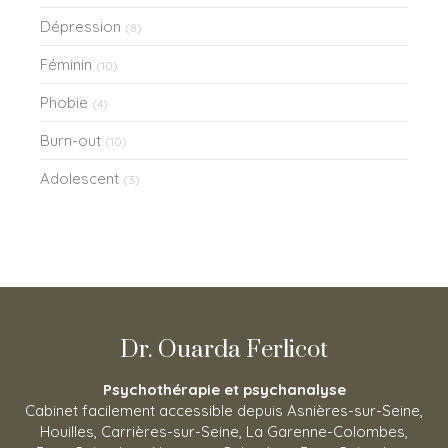
Dépression
(8)
Féminin
(10)
Phobie
(4)
Burn-out
(10)
Adolescent
(3)
Dr. Ouarda Ferlicot
Psychothérapie et psychanalyse
Cabinet facilement accessible depuis Asnières-sur-Seine,
Houilles, Carrières-sur-Seine, La Garenne-Colombes,