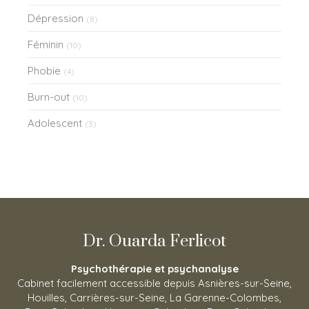
Dépression
(8)
Féminin
(10)
Phobie
(4)
Burn-out
(10)
Adolescent
(3)
Dr. Ouarda Ferlicot
Psychothérapie et psychanalyse
Cabinet facilement accessible depuis Asnières-sur-Seine,
Houilles, Carrières-sur-Seine, La Garenne-Colombes,