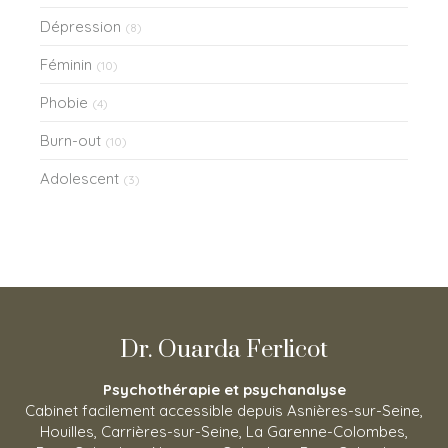
Dépression
(8)
Féminin
(10)
Phobie
(4)
Burn-out
(10)
Adolescent
(3)
Dr. Ouarda Ferlicot
Psychothérapie et psychanalyse
Cabinet facilement accessible depuis Asnières-sur-Seine,
Houilles, Carrières-sur-Seine, La Garenne-Colombes,