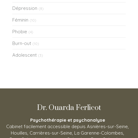
Dépression
(8)
Féminin
(10)
Phobie
(4)
Burn-out
(10)
Adolescent
(3)
Dr. Ouarda Ferlicot
Psychothérapie et psychanalyse
Cabinet facilement accessible depuis Asnières-sur-Seine,
Houilles, Carrières-sur-Seine, La Garenne-Colombes,