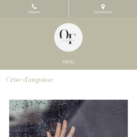
Appeler
Localisation
MENU
Crise d'angoisse