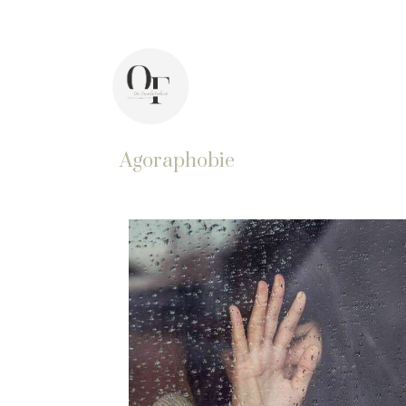
44 avenue Pasteur, 92400 Courbevoie
In
Agoraphobie