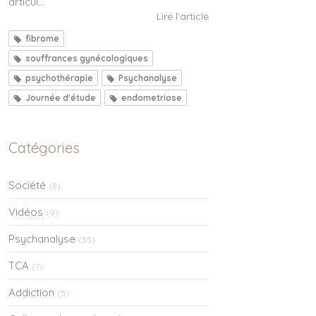
articul...
Lire l'article
fibrome
souffrances gynécologiques
psychothérapie
Psychanalyse
Journée d'étude
endometriose
Catégories
Société
(8)
Vidéos
(9)
Psychanalyse
(55)
TCA
(7)
Addiction
(5)