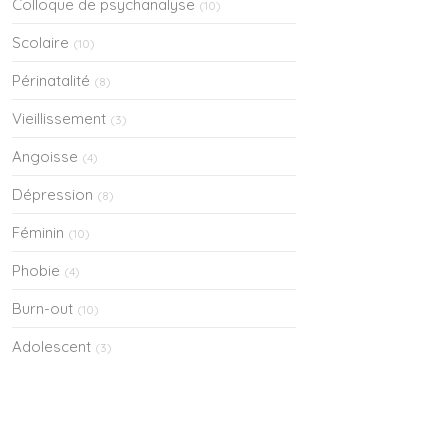
Colloque de psychanalyse
(10)
Scolaire
(10)
Périnatalité
(8)
Vieillissement
(3)
Angoisse
(4)
Dépression
(8)
Féminin
(10)
Phobie
(4)
Burn-out
(10)
Adolescent
(3)