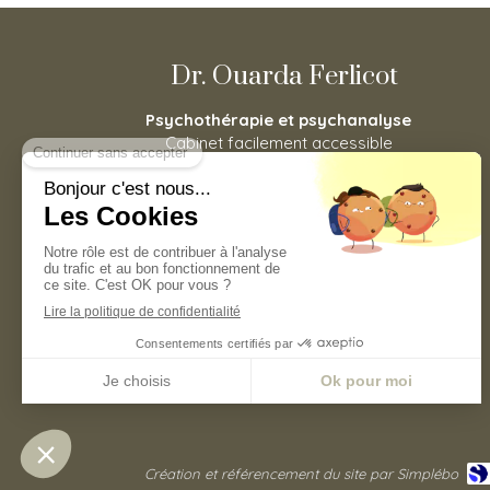
Dr. Ouarda Ferlicot
Psychothérapie et psychanalyse
Cabinet facilement accessible
depuis Asnières-sur-Seine,
Houilles, Carrières-sur-Seine, La
Garenne-Colombes, Bois-
Colombes, Nanterre, Colombes,
Bois-Colombes, Puteaux mais
aussi Levallois-Perret.
Prendre rendez vous
©2020 Ouarda Ferlicot - Psychothérapie
Création et référencement du site par Simplébo