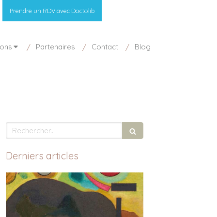
Prendre un RDV avec Doctolib
ions
Partenaires
Contact
Blog
Rechercher
Derniers articles