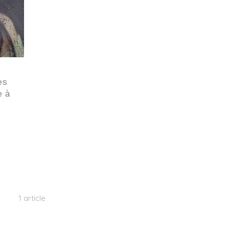
es
e à
1 article