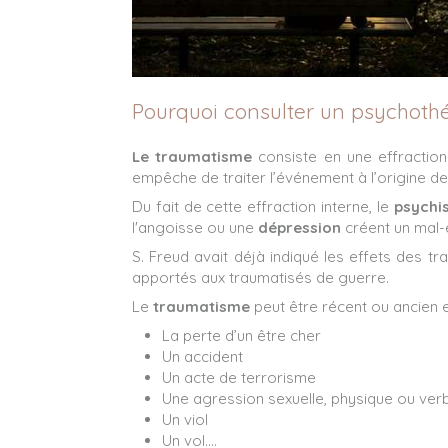
Pourquoi consulter un psychoth
Le traumatisme
consiste en une effraction p
empêche de traiter l’événement à l’origine de 
Du fait de cette effraction interne, le
psychi
l'angoisse ou une
dépression
créent un mal-ê
S. Freud avait déjà indiqué les effets des t
apportés aux traumatisés de guerre.
Le
traumatisme
peut être récent ou ancien e
La perte d’un être cher
Un accident
Un acte de terrorisme
Une agression sexuelle, physique ou verb
Un viol
Un vol….