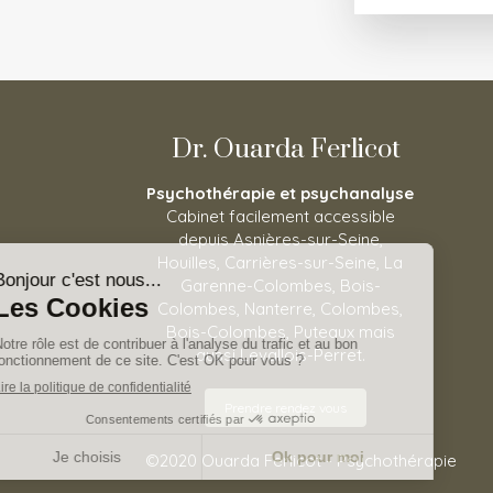
Dr. Ouarda Ferlicot
Psychothérapie et psychanalyse
Cabinet facilement accessible
depuis Asnières-sur-Seine,
Houilles, Carrières-sur-Seine, La
Garenne-Colombes, Bois-
Colombes, Nanterre, Colombes,
Bois-Colombes, Puteaux mais
aussi Levallois-Perret.
Prendre rendez vous
©2020 Ouarda Ferlicot - Psychothérapie