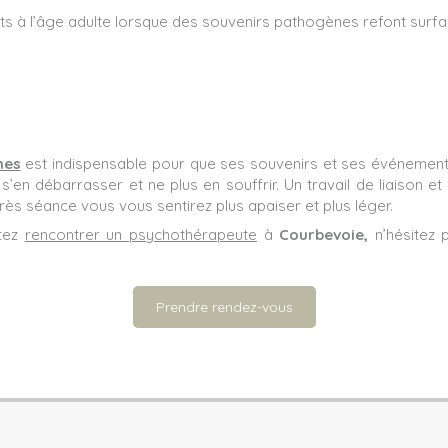
ts à l’âge adulte lorsque des souvenirs pathogènes refont surfa
mes
est indispensable pour que ses souvenirs et ses événement
en débarrasser et ne plus en souffrir. Un travail de liaison et
ès séance vous vous sentirez plus apaiser et plus léger.
tez
rencontrer un psychothérapeute
à
Courbevoie,
n’hésitez 
Prendre rendez-vous