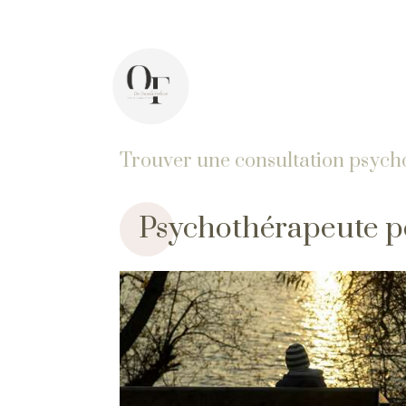
44 avenue Pasteur, 92400 Courbevoie
Di
Trouver une consultation psych
Psychothérapeute p