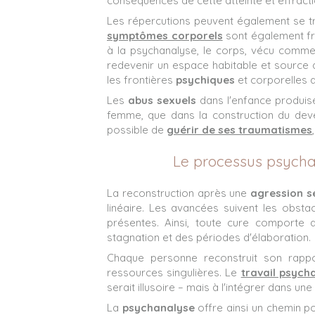
conséquences de cette atteinte et effracti
Les répercutions peuvent également se tr
symptômes corporels
sont également f
à la psychanalyse, le corps, vécu comme
redevenir un espace habitable et source 
les frontières
psychiques
et corporelles q
Les
abus sexuels
dans l'enfance produise
femme, que dans la construction du de
possible de
guérir de ses
traumatismes
Le processus psychan
La reconstruction après une
agression s
linéaire. Les avancées suivent les obsta
présentes. Ainsi, toute cure comport
stagnation et des périodes d'élaboration.
Chaque personne reconstruit son rapp
ressources singulières. Le
travail psych
serait illusoire – mais à l'intégrer dans une 
La
psychanalyse
offre ainsi un chemin po