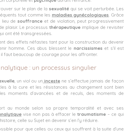
on corporelle et
psychique
durant l’enfance.
ouver sur le plan de la
sexualité
qui se voit perturbée. Les
réquents tout comme les
maladies gynécologiques
. Grâce
 lieu de
souffrance
et de violation, peut progressivement
de plaisir. Le processus
thérapeutique
implique de revisiter
ui ont été transgressées.
nt des effets néfastes tant pour la construction du devenir
venir homme. Ces abus blessent le
narcissismes
et s'il est
, il faut beaucoup de courage pour les affronter.
alytique : un processus singulier
exuelle
, un viol ou un
inceste
ne s’effectue jamais de façon
cles à la cure et les résistances au changement sont bien
e des moments d’avancées et de reculs, des moments de
ort au monde selon sa propre temporalité et avec ses
analytique
vise non pas à effacer le
traumatisme
– ce qui
histoire, celle su Sujet en devenir s’en l’y réduire.
ssible pour que celles ou ceux qui souffrent à la suite d’une