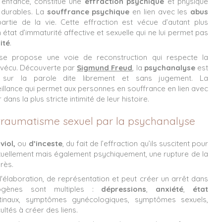
l’enfance, constitue une
effraction psychique
et physique
 durables. La
souffrance psychique
en lien avec les
abus
rtie de la vie. Cette effraction est vécue d’autant plus
état d’immaturité affective et sexuelle qui ne lui permet pas
ité
.
yse propose une voie de reconstruction qui respecte la
 vécu. Découverte par
Sigmund Freud
,
la
psychanalyse
est
 sur la parole dite librement et sans jugement. La
illance qui permet aux personnes en souffrance en lien avec
dans la plus stricte intimité de leur histoire.
u traumatisme sexuel par la psychanalyse
e
viol,
ou
d’inceste
, du fait de l’effraction qu’ils suscitent pour
xuellement mais également psychiquement, une rupture de la
près.
'élaboration, de représentation et peut créer un arrêt dans
ogènes sont multiples :
dépressions
,
anxiété
,
état
tinaux, symptômes gynécologiques, symptômes sexuels,
icultés à créer des liens.