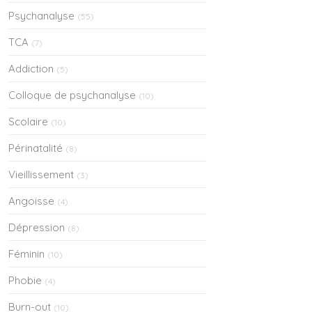
Psychanalyse
(55)
TCA
(7)
Addiction
(5)
Colloque de psychanalyse
(10)
Scolaire
(10)
Périnatalité
(8)
Vieillissement
(3)
Angoisse
(4)
Dépression
(8)
Féminin
(10)
Phobie
(4)
Burn-out
(10)