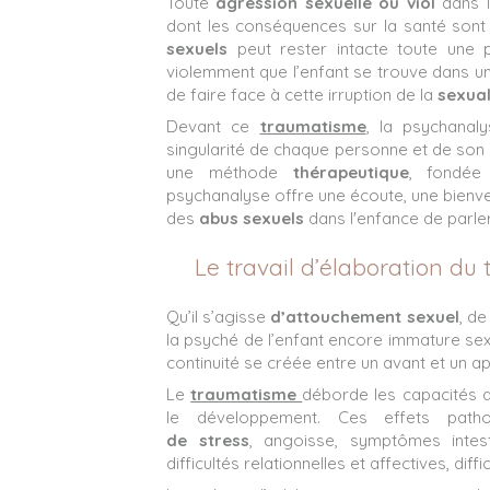
Toute
agression sexuelle ou viol
dans 
dont les conséquences sur la santé sont
sexuels
peut rester intacte toute une pa
violemment que l’enfant se trouve dans un 
de faire face à cette irruption de la
sexual
Devant ce
traumatisme
, la psychanal
singularité de chaque personne et de son
une méthode
thérapeutique
, fondée
psychanalyse offre une écoute, une bienve
des
abus sexuels
dans l'enfance de parler 
Le travail d’élaboration d
Qu’il s’agisse
d’attouchement sexuel
, d
la psyché de l’enfant encore immature se
continuité se créée entre un avant et un a
Le
traumatisme
déborde les capacités d
le développement. Ces effets path
de stress
, angoisse, symptômes intes
difficultés relationnelles et affectives, diff