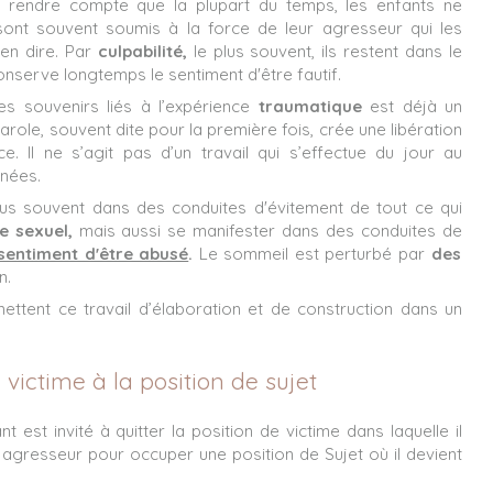
e rendre compte que la plupart du temps, les enfants ne
 sont souvent soumis à la force de leur agresseur qui les
en dire. Par
culpabilité,
le plus souvent, ils restent dans le
conserve longtemps le sentiment d'être fautif.
es souvenirs liés à l’expérience
traumatique
est déjà un
arole, souvent dite pour la première fois, crée une libération
. Il ne s’agit pas d’un travail qui s’effectue du jour au
nnées.
plus souvent dans des conduites d'évitement de tout ce qui
e sexuel,
mais aussi se manifester dans des conduites de
 sentiment d'être abusé
.
Le sommeil est perturbé par
des
n.
ttent ce travail d’élaboration et de construction dans un
 victime à la position de sujet
 est invité à quitter la position de victime dans laquelle il
agresseur pour occuper une position de Sujet où il devient