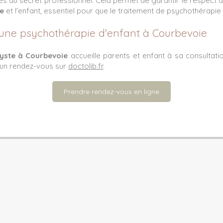
s au secret professionnel. Cela permet de garantir le respect de l
e
et l'enfant, essentiel pour que le traitement de psychothérapie
une psychothérapie d'enfant à Courbevoie
lyste à Courbevoie
accueille parents et enfant à sa consulta
un rendez-vous sur
doctolib.fr
.
Prendre rendez-vous en ligne