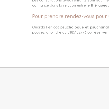
Les consultations avec l'enfants sont soumise
confiance dans la relation entre le
thérapeut
Pour prendre rendez-vous pour 
Ouarda Ferlicot
psychologue et psychana
pouvez la joindre au
0185152773
ou réserver 