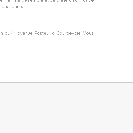
'intimité de l'enfant et de créer un climat de
 fonctionne.
tion du 44 avenue Pasteur à Courbevoie. Vous