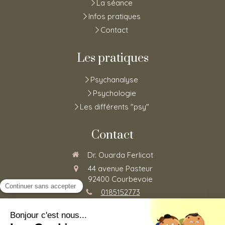
La séance
Infos pratiques
Contact
Les pratiques
Psychanalyse
Psychologie
Les différents "psy"
Contact
Dr. Ouarda Ferlicot
44 avenue Pasteur
92400
Courbevoie
0185152773
Du
Lundi
au
Vendredi
de
8h30
à
20h