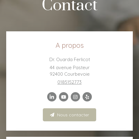
Contact
A propos
Dr. Ouarda Ferlicot
44 avenue Pasteur
92400
Courbevoie
0185152773
Nous contacter