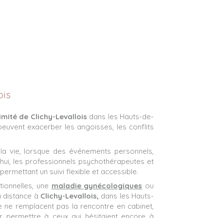
ois
mité de Clichy-Levallois
dans les Hauts-de-
peuvent exacerber les angoisses, les conflits
a vie, lorsque des événements personnels,
d’hui, les professionnels psychothérapeutes et
permettant un suivi flexible et accessible.
ationnelles, une
maladie gynécologiques
ou
 distance à
Clichy-Levallois,
dans les Hauts-
e ne remplacent pas la rencontre en cabinet,
 permettre à ceux qui hésitaient encore à