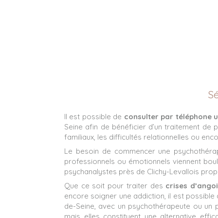
Sé
Il est possible de
consulter par téléphone 
Seine afin de bénéficier d’un traitement de 
familiaux, les difficultés relationnelles ou en
Le besoin de commencer une psychothérapi
professionnels ou émotionnels viennent boulev
psychanalystes près de Clichy-Levallois pro
Que ce soit pour traiter des
crises d’ango
encore soigner une addiction, il est possib
de-Seine, avec un psychothérapeute ou un ps
mais elles constituent une alternative effi