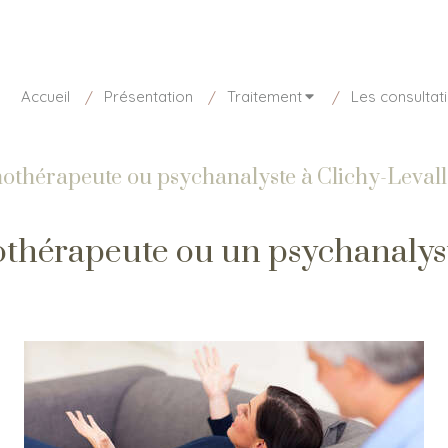
sponible aujourd'hui de 8h30 à 20h
01 85 15 27 73
Accueil
Présentation
Traitement
Les consultat
hothérapeute ou psychanalyste à Clichy-Levall
thérapeute ou un psychanalyst