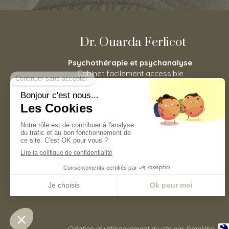
Dr. Ouarda Ferlicot
Psychothérapie et psychanalyse
Cabinet facilement accessible
depuis Asnières-sur-Seine,
Houilles, Carrières-sur-Seine, La
Garenne-Colombes, Bois-
Colombes, Nanterre, Colombes,
Bois-Colombes, Puteaux mais
aussi Levallois-Perret.
Prendre rendez vous
©2020 Ouarda Ferlicot - Psychothérapie
Création et référencement du site par Simplébo