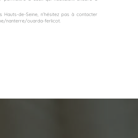
 Hauts-de-Seine, n’hésitez pas à contacter
gue/nanterre/ouarda-ferlicot.