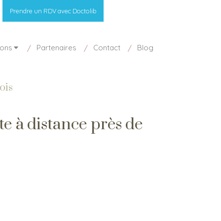
Prendre un RDV avec Doctolib
ions
Partenaires
Contact
Blog
ois
e à distance près de