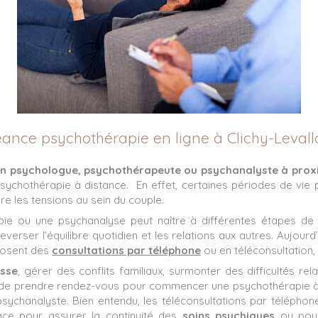
ance psychothérapie en ligne à Clichy-Levall
un psychologue, psychothérapeute ou psychanalyste à proxi
psychothérapie à distance. En effet, certaines périodes de vie 
core les tensions au sein du couple.
e ou une psychanalyse peut naître à différentes étapes de l
erser l’équilibre quotidien et les relations aux autres. Aujour
posent des
consultations par téléphone
ou en téléconsultation, 
isse
, gérer des conflits familiaux, surmonter des difficultés rel
le de prendre rendez-vous pour commencer une psychothérapie à
ychanalyste. Bien entendu, les téléconsultations par téléphon
cace pour assurer la continuité des
soins psychiques
ou pour