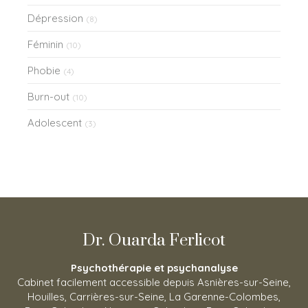
Dépression
(8)
Féminin
(10)
Phobie
(4)
Burn-out
(10)
Adolescent
(3)
Dr. Ouarda Ferlicot
Psychothérapie et psychanalyse
Cabinet facilement accessible depuis Asnières-sur-Seine,
Houilles, Carrières-sur-Seine, La Garenne-Colombes,