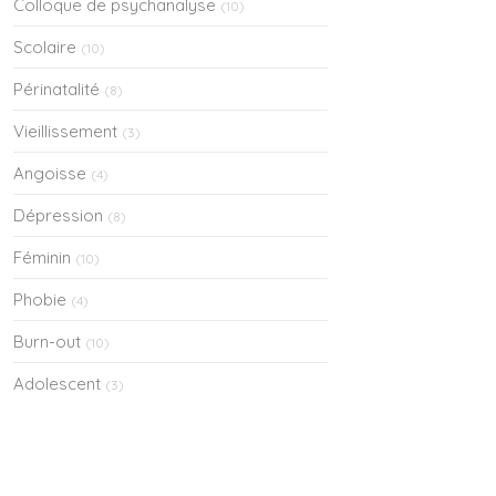
Colloque de psychanalyse
(10)
Scolaire
(10)
Périnatalité
(8)
Vieillissement
(3)
Angoisse
(4)
Dépression
(8)
Féminin
(10)
Phobie
(4)
Burn-out
(10)
Adolescent
(3)