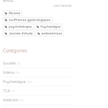
articul...
Lire l'article
fibrome
souffrances gynécologiques
psychothérapie
Psychanalyse
Journée d'étude
endometriose
Catégories
Société
(8)
Vidéos
(9)
Psychanalyse
(55)
TCA
(7)
Addiction
(5)