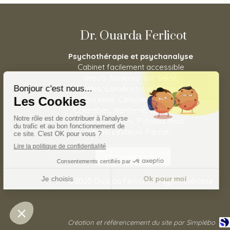
Dr. Ouarda Ferlicot
Psychothérapie et psychanalyse
Cabinet facilement accessible
depuis Asnières-sur-Seine,
Houilles, Carrières-sur-Seine, La
Garenne-Colombes, Bois-
Colombes, Nanterre, Colombes,
Bois-Colombes, Puteaux mais
aussi Levallois-Perret.
Prendre rendez vous
©2020 Ouarda Ferlicot - Psychothérapie
Création et référencement du site par Simplébo