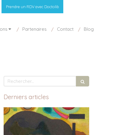
Prendre un RDV avec Doctolib
ions
Partenaires
Contact
Blog
Rechercher
Derniers articles