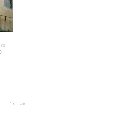
ure
0
1 article