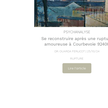
PSYCHANALYSE
Se reconstruire après une rupt
amoureuse à Courbevoie 9240
DR. OUARDA FERLICOT
25/10/24
RUPTURE
Lire l'article