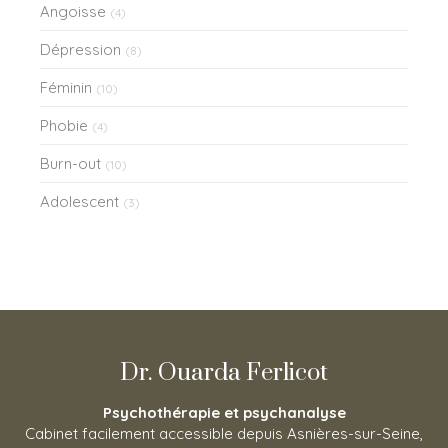
Angoisse
(4)
Dépression
(8)
Féminin
(10)
Phobie
(4)
Burn-out
(10)
Adolescent
(3)
Dr. Ouarda Ferlicot
Psychothérapie et psychanalyse
Cabinet facilement accessible depuis Asnières-sur-Seine,