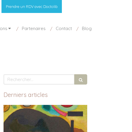
Prendre un RDV avec Doctolib
ions
Partenaires
Contact
Blog
Rechercher
Derniers articles