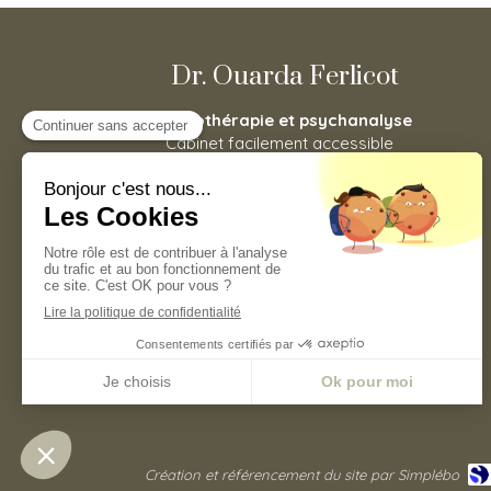
Dr. Ouarda Ferlicot
Psychothérapie et psychanalyse
Cabinet facilement accessible
depuis Asnières-sur-Seine,
Houilles, Carrières-sur-Seine, La
Garenne-Colombes, Bois-
Colombes, Nanterre, Colombes,
Bois-Colombes, Puteaux mais
aussi Levallois-Perret.
Prendre rendez vous
©2020 Ouarda Ferlicot - Psychothérapie
Création et référencement du site par Simplébo