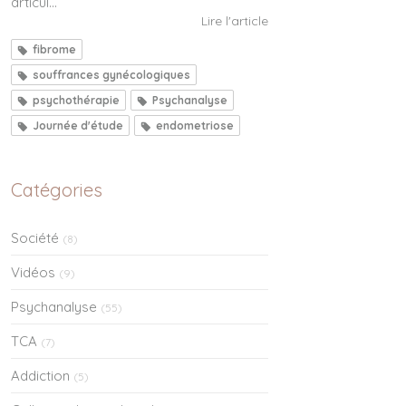
articul...
Lire l'article
fibrome
souffrances gynécologiques
psychothérapie
Psychanalyse
Journée d'étude
endometriose
Catégories
Société
(8)
Vidéos
(9)
Psychanalyse
(55)
TCA
(7)
Addiction
(5)