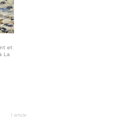
nt et
à La
1 article