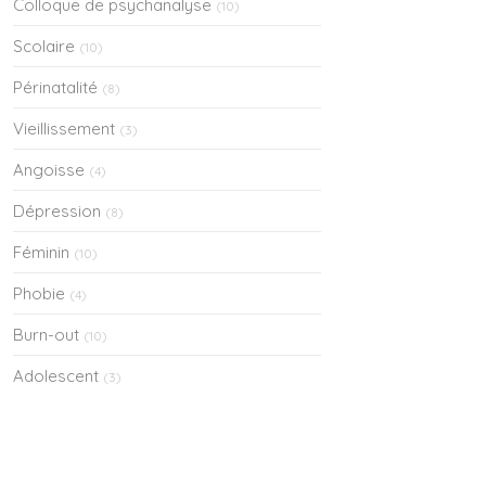
Colloque de psychanalyse
(10)
Scolaire
(10)
Périnatalité
(8)
Vieillissement
(3)
Angoisse
(4)
Dépression
(8)
Féminin
(10)
Phobie
(4)
Burn-out
(10)
Adolescent
(3)