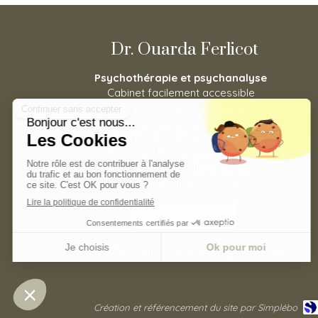
Dr. Ouarda Ferlicot
Psychothérapie et psychanalyse
Cabinet facilement accessible
depuis Asnières-sur-Seine,
Houilles, Carrières-sur-Seine, La
Garenne-Colombes, Bois-
Colombes, Nanterre, Colombes,
Bois-Colombes, Puteaux mais
aussi Levallois-Perret.
Prendre rendez vous
©2020 Ouarda Ferlicot - Psychothérapie
Création et référencement du site par Simplébo