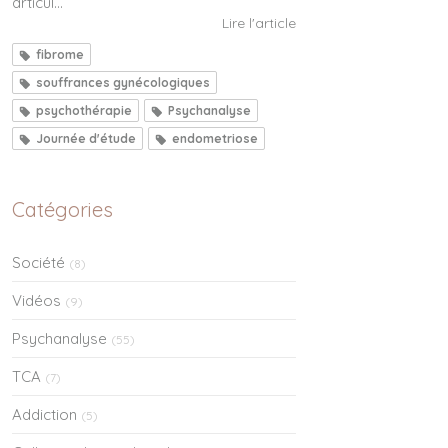
articul...
Lire l'article
fibrome
souffrances gynécologiques
psychothérapie
Psychanalyse
Journée d'étude
endometriose
Catégories
Société
(8)
Vidéos
(9)
Psychanalyse
(55)
TCA
(7)
Addiction
(5)