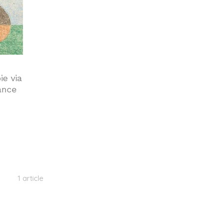
ie via
ance
1 article