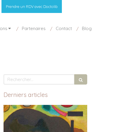
Prendre un RDV avec Doctolib
ions
Partenaires
Contact
Blog
Rechercher
Derniers articles