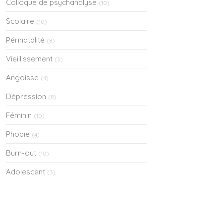
Colloque de psychanalyse
(10)
Scolaire
(10)
Périnatalité
(8)
Vieillissement
(3)
Angoisse
(4)
Dépression
(8)
Féminin
(10)
Phobie
(4)
Burn-out
(10)
Adolescent
(3)