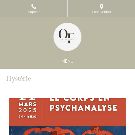
Appeler
Localisation
MENU
Hystérie