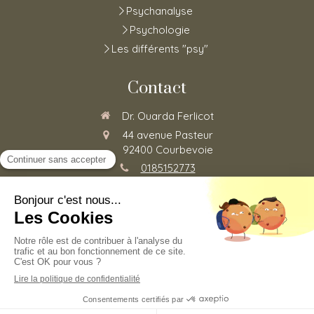
Psychanalyse
Psychologie
Les différents "psy"
Contact
Dr. Ouarda Ferlicot
44 avenue Pasteur
92400
Courbevoie
0185152773
Du
Lundi
au
Vendredi
de
8h30
à
20h
©2020 Ouarda Ferlicot - Psychothérapie
Plan du site
Mentions légales