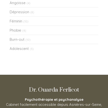
Angoisse
(4)
Dépression
(8)
Féminin
(10)
Phobie
(4)
Burn-out
(10)
Adolescent
(3)
Dr. Ouarda Ferlicot
Psychothérapie et psychanalyse
Cabinet facilement accessible depuis Asnières-sur-Seine,