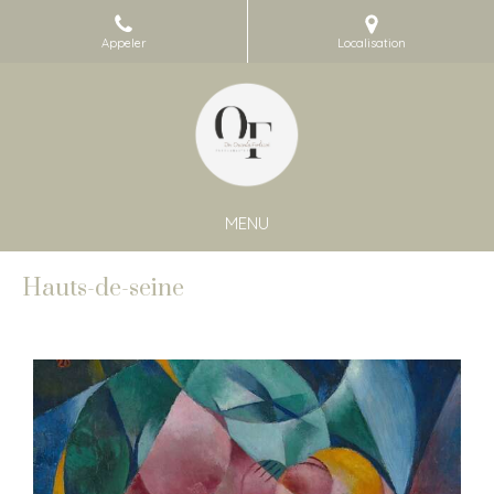
Appeler
Localisation
MENU
Hauts-de-seine