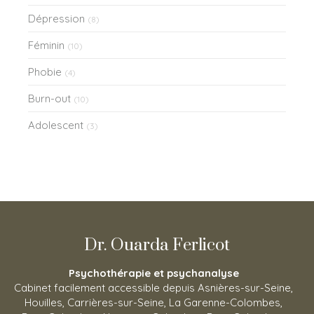
Dépression
(8)
Féminin
(10)
Phobie
(4)
Burn-out
(10)
Adolescent
(3)
Dr. Ouarda Ferlicot
Psychothérapie et psychanalyse
Cabinet facilement accessible depuis Asnières-sur-Seine,
Houilles, Carrières-sur-Seine, La Garenne-Colombes,