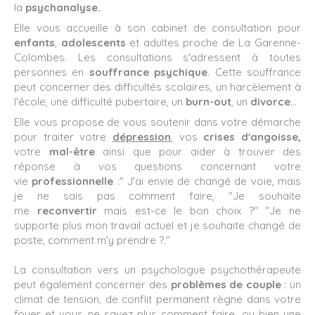
la
psychanalyse.
Elle vous accueille à son cabinet de consultation pour
enfants
,
adolescents
et adultes proche de La Garenne-
Colombes. Les consultations s'adressent à toutes
personnes en
souffrance psychique
. Cette souffrance
peut concerner des difficultés scolaires, un harcèlement à
l'école, une difficulté pubertaire, un
burn-out
, un
divorce
...
Elle vous propose de vous soutenir dans votre démarche
pour traiter votre
dépression
, vos
crises d'angoisse,
votre
mal-être
ainsi que pour aider à trouver des
réponse à vos questions concernant votre
vie
professionnelle
:" J'ai envie de changé de voie, mais
je ne sais pas comment faire, "Je souhaite
me
reconvertir
mais est-ce le bon choix ?" "Je ne
supporte plus mon travail actuel et je souhaite changé de
poste, comment m'y prendre ?."
La consultation vers un psychologue psychothérapeute
peut également concerner des
problèmes de couple
: un
climat de tension, de conflit permanent règne dans votre
foyer et vous ne savez plus comment faire, ou bien une