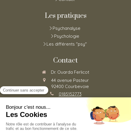
Les pratiques
Psychanalyse
Psychologie
Les différents "psy"
Contact
Dr. Ouarda Ferlicot
44 avenue Pasteur
92400
Courbevoie
0185152773
Du
Lundi
au
Vendredi
de
8h30
à
20h
©2020 Ouarda Ferlicot - Psychothérapie