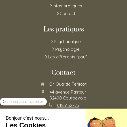
Infos pratiques
Contact
Les pratiques
Psychanalyse
Psychologie
Les différents "psy"
Contact
Dr. Ouarda Ferlicot
44 avenue Pasteur
92400
Courbevoie
0185152773
Du
Lundi
au
Vendredi
de
8h30
à
20h