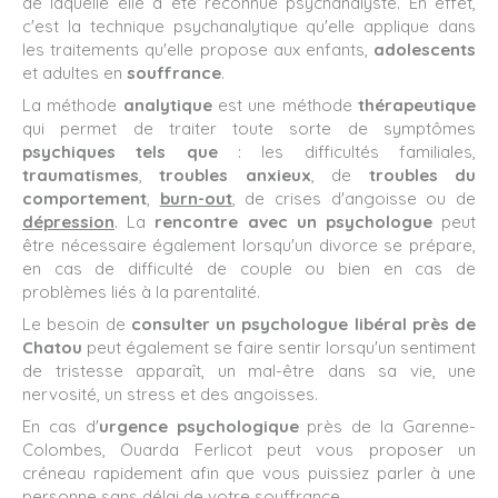
de laquelle elle a été reconnue psychanalyste. En effet,
c'est la technique psychanalytique qu'elle applique dans
les traitements qu'elle propose aux enfants,
adolescents
et adultes en
souffrance
.
La méthode
analytique
est une méthode
thérapeutique
qui permet de traiter toute sorte de symptômes
psychiques tels que
:
les difficultés familiales,
traumatismes
,
troubles anxieux
, de
troubles du
comportement
,
burn-out
, de crises d'angoisse ou de
dépression
. La
rencontre avec un psychologue
peut
être nécessaire également lorsqu'un divorce se prépare,
en cas de difficulté de couple ou bien en cas de
problèmes liés à la parentalité.
Le besoin de
consulter un psychologue libéral près de
Chatou
peut également se faire sentir lorsqu'un sentiment
de tristesse apparaît, un mal-être dans sa vie, une
nervosité, un stress et des angoisses.
En cas d'
urgence psychologique
près de la Garenne-
Colombes, Ouarda Ferlicot peut vous proposer un
créneau rapidement afin que vous puissiez parler à une
personne sans délai de votre souffrance.