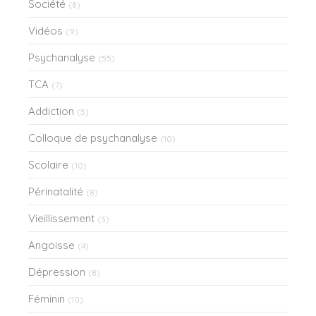
Société
(8)
Vidéos
(9)
Psychanalyse
(55)
TCA
(7)
Addiction
(5)
Colloque de psychanalyse
(10)
Scolaire
(10)
Périnatalité
(8)
Vieillissement
(3)
Angoisse
(4)
Dépression
(8)
Féminin
(10)